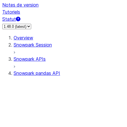
Notes de version
Tutoriels
Statut
Overview
Snowpark Session
Snowpark APIs
Snowpark pandas API
All supported APIs
Session
Input/Output