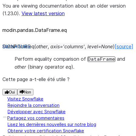
You are viewing documentation about an older version
(1.23.0).
View latest version
modin.pandas.DataFrame.eq
DataFrame.
eq
(
other
,
axis
=
'columns'
,
level
=
None
)
[source]
Perform equality comparison of
and
DataFrame
other
(binary operator
eq
).
Cette page a-t-elle été utile ?
Oui
Non
Visitez Snowflake
Rejoindre la conversation
Développer avec Snowflake
Partagez vos commentaires
Lisez les dernières nouvelles sur notre blog
Obtenir votre certification Snowflake