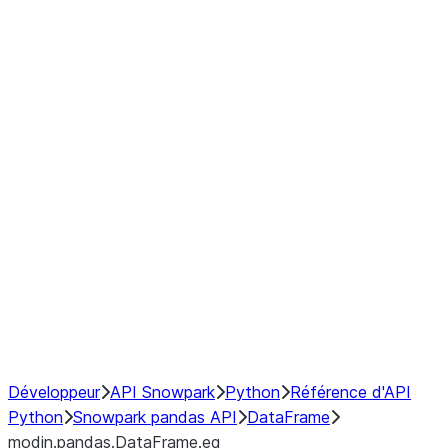
modin.pandas.DataFrame.last_va
modin.pandas.DataFrame.resam
modin.pandas.DataFrame.to_cs
Index objects
Window
GroupBy
Resampling
NumPy Interoperability
Performance Recommendations
Développeur
API Snowpark
Python
Référence d'API
Python
Snowpark pandas API
DataFrame
modin.pandas.DataFrame.eq