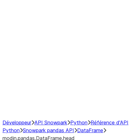
modin.pandas.DataFrame.last_va
modin.pandas.DataFrame.resam
modin.pandas.DataFrame.to_cs
Index objects
Window
GroupBy
Resampling
NumPy Interoperability
Performance Recommendations
Développeur
API Snowpark
Python
Référence d'API
Python
Snowpark pandas API
DataFrame
modin.pandas.DataFrame.head