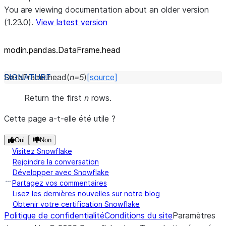
You are viewing documentation about an older version
(1.23.0).
View latest version
modin.pandas.DataFrame.head
DataFrame.
head
(
n
=
5
)
[source]
Return the first
n
rows.
Cette page a-t-elle été utile ?
Oui
Non
Visitez Snowflake
Rejoindre la conversation
Développer avec Snowflake
Partagez vos commentaires
Lisez les dernières nouvelles sur notre blog
Obtenir votre certification Snowflake
Politique de confidentialité
Conditions du site
Paramètres