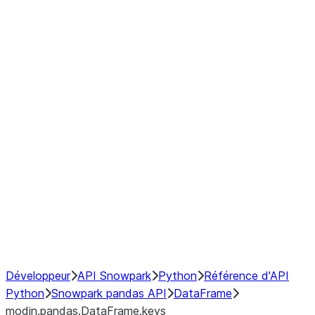
modin.pandas.DataFrame.last_va
modin.pandas.DataFrame.resam
modin.pandas.DataFrame.to_cs
Index objects
Window
GroupBy
Resampling
NumPy Interoperability
Performance Recommendations
Développeur
API Snowpark
Python
Référence d'API
Python
Snowpark pandas API
DataFrame
modin.pandas.DataFrame.keys