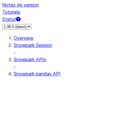
Notes de version
Tutoriels
Statut
Overview
Snowpark Session
Snowpark APIs
Snowpark pandas API
All supported APIs
Session
Input/Output