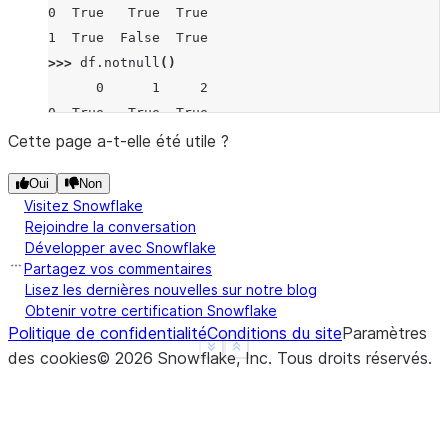
0  True   True  True
1  True  False  True
>>> 
df
.
notnull
()
      0      1     2
0  True   True  True
1  True  False  True
Cette page a-t-elle été utile ?
Oui
Non
Visitez Snowflake
Rejoindre la conversation
Développer avec Snowflake
Partagez vos commentaires
Lisez les dernières nouvelles sur notre blog
Obtenir votre certification Snowflake
Politique de confidentialité
Conditions du site
Paramètres
See more
Show less
des cookies
©
2026
Snowflake, Inc.
Tous droits réservés
.