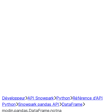
modin.pandas.DataFrame.last_va
modin.pandas.DataFrame.resam
modin.pandas.DataFrame.to_cs
Index objects
Window
GroupBy
Resampling
NumPy Interoperability
Performance Recommendations
Développeur
API Snowpark
Python
Référence d'API
Python
Snowpark pandas API
DataFrame
modin.pandas.DataFrame.notna