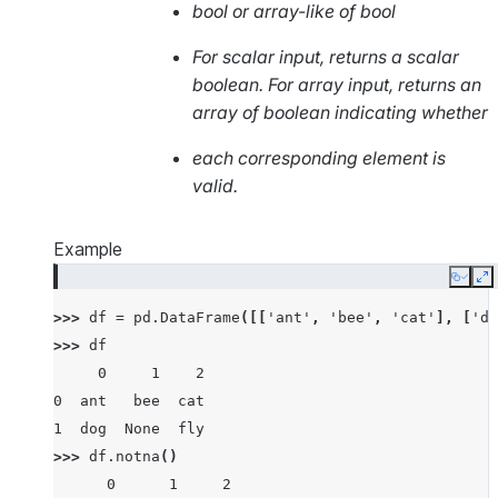
bool or array-like of bool
For scalar input, returns a scalar
boolean. For array input, returns an
array of boolean indicating whether
each corresponding element is
valid.
Example
Copy
E
>>> 
df
=
pd
.
DataFrame
([[
'ant'
,
'bee'
,
'cat'
],
[
'do
>>> 
df
     0     1    2
0  ant   bee  cat
1  dog  None  fly
>>> 
df
.
notna
()
      0      1     2