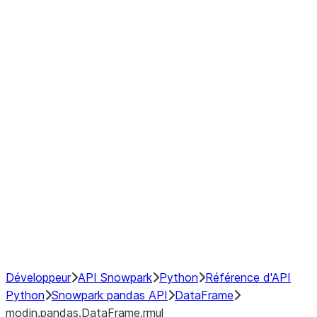
modin.pandas.DataFrame.last_va
modin.pandas.DataFrame.resam
modin.pandas.DataFrame.to_cs
Index objects
Window
GroupBy
Resampling
NumPy Interoperability
Performance Recommendations
Développeur
API Snowpark
Python
Référence d'API
Python
Snowpark pandas API
DataFrame
modin.pandas.DataFrame.rmul