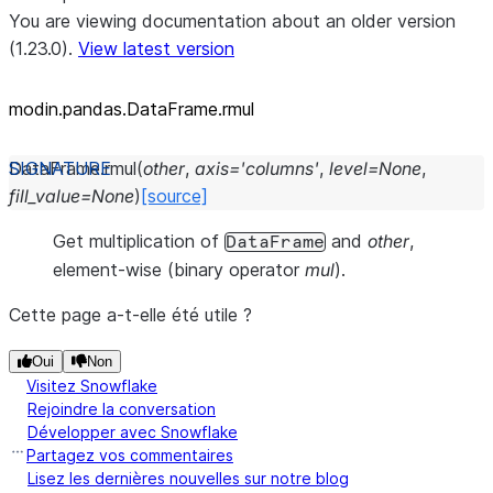
You are viewing documentation about an older version
(1.23.0).
View latest version
modin.pandas.DataFrame.rmul
DataFrame.
rmul
(
other
,
axis
=
'columns'
,
level
=
None
,
fill_value
=
None
)
[source]
Get multiplication of
and
other
,
DataFrame
element-wise (binary operator
mul
).
Cette page a-t-elle été utile ?
Oui
Non
Visitez Snowflake
Rejoindre la conversation
Développer avec Snowflake
Partagez vos commentaires
Lisez les dernières nouvelles sur notre blog