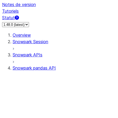
Notes de version
Tutoriels
Statut
Overview
Snowpark Session
Snowpark APIs
Snowpark pandas API
All supported APIs
Session
Input/Output