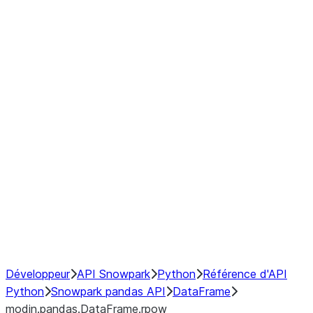
modin.pandas.DataFrame.last_va
modin.pandas.DataFrame.resam
modin.pandas.DataFrame.to_cs
Index objects
Window
GroupBy
Resampling
NumPy Interoperability
Performance Recommendations
Développeur
API Snowpark
Python
Référence d'API
Python
Snowpark pandas API
DataFrame
modin.pandas.DataFrame.rpow