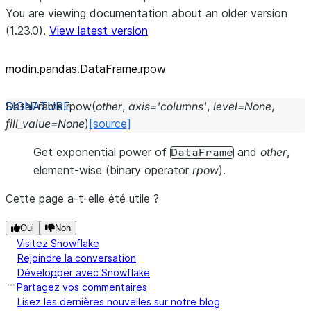
You are viewing documentation about an older version
(1.23.0).
View latest version
modin.pandas.DataFrame.rpow
DataFrame.
rpow
(
other
,
axis
=
'columns'
,
level
=
None
,
fill_value
=
None
)
[source]
Get exponential power of
and
other
,
DataFrame
element-wise (binary operator
rpow
).
Cette page a-t-elle été utile ?
Oui
Non
Visitez Snowflake
Rejoindre la conversation
Développer avec Snowflake
Partagez vos commentaires
Lisez les dernières nouvelles sur notre blog