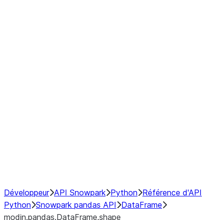
modin.pandas.DataFrame.last_va
modin.pandas.DataFrame.resam
modin.pandas.DataFrame.to_cs
Index objects
Window
GroupBy
Resampling
NumPy Interoperability
Performance Recommendations
Développeur
API Snowpark
Python
Référence d'API
Python
Snowpark pandas API
DataFrame
modin.pandas.DataFrame.shape