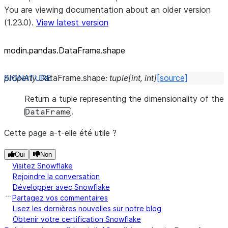
You are viewing documentation about an older version
(1.23.0).
View latest version
modin.pandas.DataFrame.shape
property
DataFrame.
shape
:
tuple
[
int
,
int
]
[source]
Return a tuple representing the dimensionality of the
.
DataFrame
Cette page a-t-elle été utile ?
Oui
Non
Visitez Snowflake
Rejoindre la conversation
Développer avec Snowflake
Partagez vos commentaires
Lisez les dernières nouvelles sur notre blog
Obtenir votre certification Snowflake