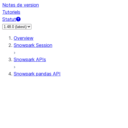
Notes de version
Tutoriels
Statut
Overview
Snowpark Session
Snowpark APIs
Snowpark pandas API
All supported APIs
Session
Input/Output