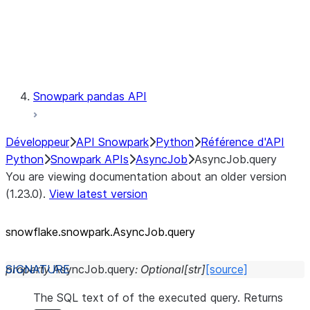
Exceptions
Testing
Snowpark pandas API
Développeur
API Snowpark
Python
Référence d'API
Python
Snowpark APIs
AsyncJob
AsyncJob.query
You are viewing documentation about an older version
(1.23.0).
View latest version
snowflake.snowpark.AsyncJob.query
property
AsyncJob.
query
:
Optional
[
str
]
[source]
The SQL text of of the executed query. Returns