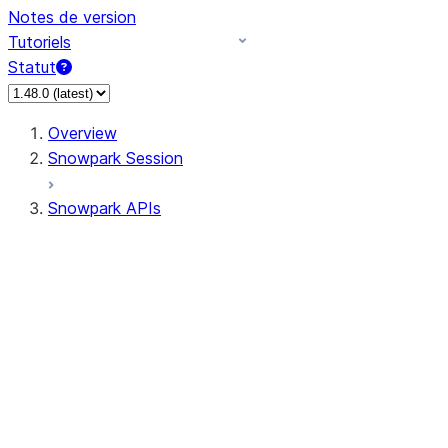
Notes de version
Tutoriels
Statut
Overview
Snowpark Session
Snowpark APIs
Input/Output
DataFrame
Column
Data Types