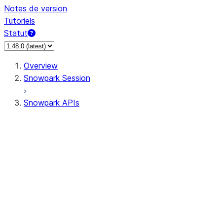
Notes de version
Tutoriels
Statut
Overview
Snowpark Session
Snowpark APIs
Input/Output
DataFrameReader
DataFrameWriter
FileOperation
PutResult
GetResult
DataFrameReader.avro