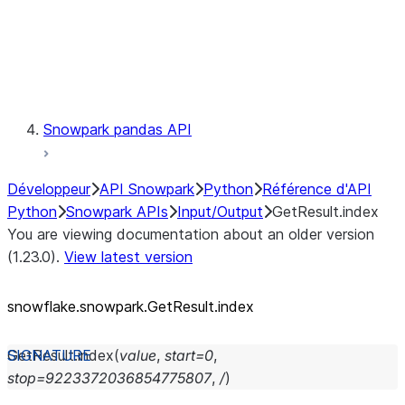
Exceptions
Testing
Snowpark pandas API
Développeur
API Snowpark
Python
Référence d'API
Python
Snowpark APIs
Input/Output
GetResult.index
You are viewing documentation about an older version
(1.23.0).
View latest version
snowflake.snowpark.GetResult.index
GetResult.
index
(
value
,
start
=
0
,
stop
=
9223372036854775807
,
/
)