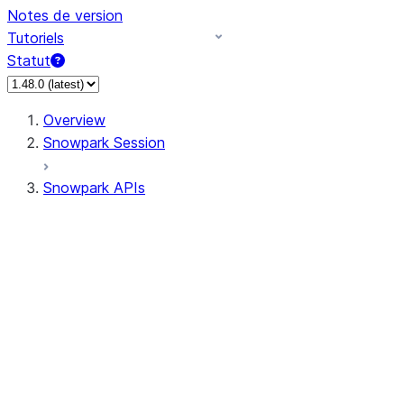
Notes de version
Tutoriels
Statut
Overview
Snowpark Session
Snowpark APIs
Input/Output
DataFrameReader
DataFrameWriter
FileOperation
PutResult
GetResult
DataFrameReader.avro