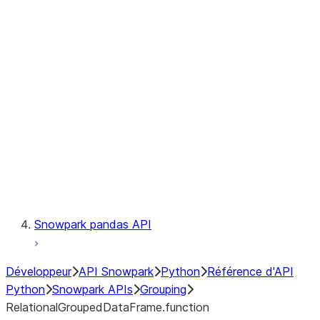
Observability
Files
LINEAGE
Context
Exceptions
Testing
Snowpark pandas API
Développeur
API Snowpark
Python
Référence d'API
Python
Snowpark APIs
Grouping
RelationalGroupedDataFrame.function