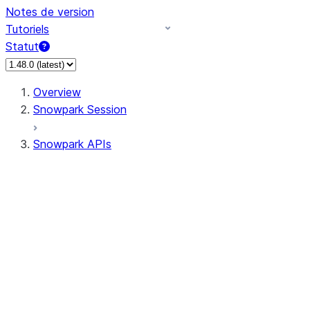
Notes de version
Tutoriels
Statut
Overview
Snowpark Session
Snowpark APIs
Input/Output
DataFrame
Column
Data Types