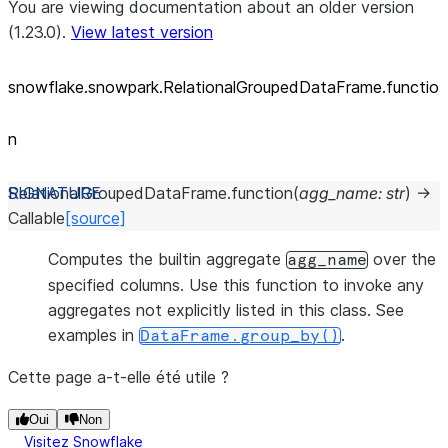
You are viewing documentation about an older version
(1.23.0).
View latest version
snowflake.snowpark.RelationalGroupedDataFrame.functio
n
RelationalGroupedDataFrame.
function
(
agg_name
:
str
)
→
Callable
[source]
Computes the builtin aggregate
over the
agg_name
specified columns. Use this function to invoke any
aggregates not explicitly listed in this class. See
examples in
.
DataFrame.group_by()
Cette page a-t-elle été utile ?
Oui
Non
Visitez Snowflake