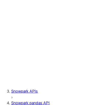
Session.write_pandas
Session.builder
Session.custom_package_usage_config
Session.file
Session.query_tag
Session.lineage
Session.read
Session.sproc
Session.sql_simplifier_enabled
Session.telemetry_enabled
Session.udaf
Session.udf
Session.udtf
Session.session_id
Session.connection
Snowpark APIs
Snowpark pandas API