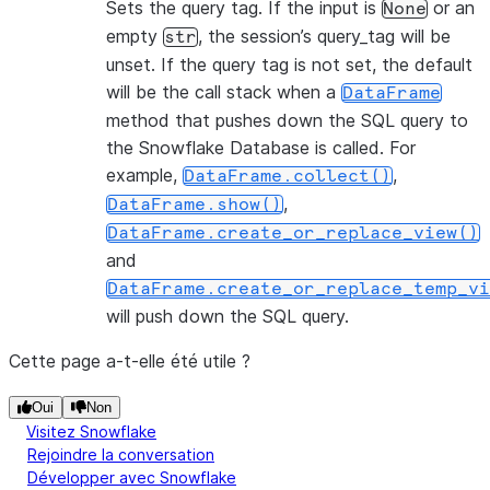
Sets the query tag. If the input is
or an
None
empty
, the session’s query_tag will be
str
unset. If the query tag is not set, the default
will be the call stack when a
DataFrame
method that pushes down the SQL query to
the Snowflake Database is called. For
example,
,
DataFrame.collect()
,
DataFrame.show()
DataFrame.create_or_replace_view()
and
DataFrame.create_or_replace_temp_vi
will push down the SQL query.
Cette page a-t-elle été utile ?
Oui
Non
Visitez Snowflake
Rejoindre la conversation
Développer avec Snowflake