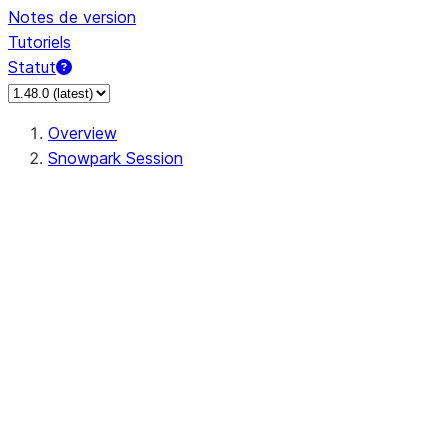
Notes de version
Tutoriels
Statut
Overview
Snowpark Session
Session
Session.SessionBuilder.app_name
Session.SessionBuilder.config
Session.SessionBuilder.configs
Session.SessionBuilder.create
Session.SessionBuilder.getOrCreate
Session.add_import
Session.add_packages
Session.add_requirements
Session.append_query_tag