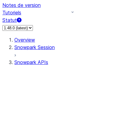
Notes de version
Tutoriels
Statut
Overview
Snowpark Session
Snowpark APIs
Input/Output
DataFrame
Column
Data Types