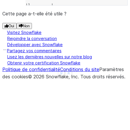
|]         |
------------
Cette page a-t-elle été utile ?
Oui
Non
Visitez Snowflake
Rejoindre la conversation
Développer avec Snowflake
Partagez vos commentaires
Lisez les dernières nouvelles sur notre blog
Obtenir votre certification Snowflake
Politique de confidentialité
Conditions du site
Paramètres
See more
Show less
des cookies
©
2026
Snowflake, Inc.
Tous droits réservés
.