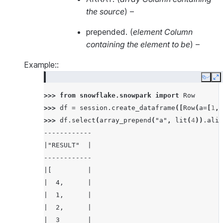
the source
) –
prepended.
(
element Column
containing the element to be
) –
Example::
Copy
E
>>> 
from
snowflake.snowpark
import
Row
>>> 
df
=
session
.
create_dataframe
([
Row
(
a
=
[
1
,
>>> 
df
.
select
(
array_prepend
(
"a"
,
lit
(
4
))
.
alia
------------
|"RESULT"  |
------------
|[         |
|  4,      |
|  1,      |
|  2,      |
|  3       |