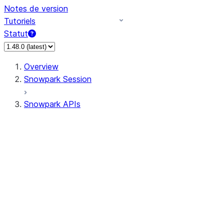
Notes de version
Tutoriels
Statut
Overview
Snowpark Session
Snowpark APIs
Input/Output
DataFrame
Column
Data Types