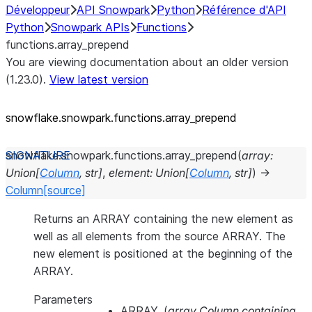
Développeur
API Snowpark
Python
Référence d'API
Python
Snowpark APIs
Functions
functions.array_prepend
You are viewing documentation about an older version
(1.23.0).
View latest version
snowflake.snowpark.functions.array_
prepend
snowflake.snowpark.functions.
array_prepend
(
array
:
Union
[
Column
,
str
]
,
element
:
Union
[
Column
,
str
]
)
→
Column
[source]
Returns an ARRAY containing the new element as
well as all elements from the source ARRAY. The
new element is positioned at the beginning of the
ARRAY.
Parameters
ARRAY.
(
array Column containing