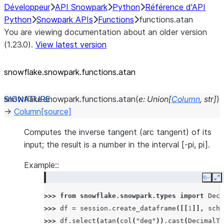
Développeur
API Snowpark
Python
Référence d'API
Python
Snowpark APIs
Functions
functions.atan
You are viewing documentation about an older version
(1.23.0).
View latest version
snowflake.snowpark.functions.atan
snowflake.snowpark.functions.
atan
(
e
:
Union
[
Column
,
str
]
)
→
Column
[source]
Computes the inverse tangent (arc tangent) of its
input; the result is a number in the interval [-pi, pi].
Example::
Copy
E
>>> 
from
snowflake.snowpark.types
import
Deci
>>> 
df
=
session
.
create_dataframe
([[
1
]],
sche
>>> 
df
.
select
(
atan
(
col
(
"deg"
))
.
cast
(
DecimalTy