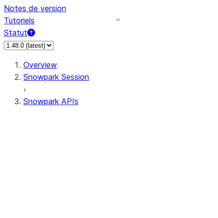
Notes de version
Tutoriels
Statut
Overview
Snowpark Session
Snowpark APIs
Input/Output
DataFrame
Column
Data Types