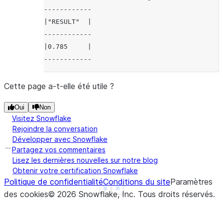
------------
|"RESULT"  |
------------
|0.785     |
------------
Cette page a-t-elle été utile ?
Oui
Non
Visitez Snowflake
Rejoindre la conversation
Développer avec Snowflake
Partagez vos commentaires
Lisez les dernières nouvelles sur notre blog
Obtenir votre certification Snowflake
Politique de confidentialité
Conditions du site
Paramètres
See more
Show less
des cookies
©
2026
Snowflake, Inc.
Tous droits réservés
.