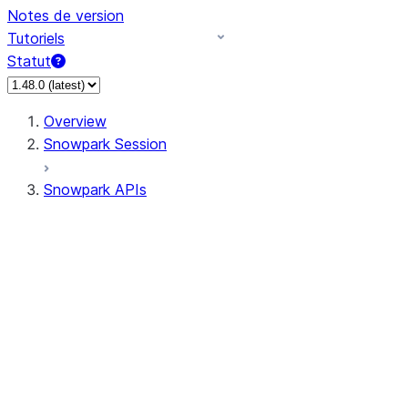
Notes de version
Tutoriels
Statut
Overview
Snowpark Session
Snowpark APIs
Input/Output
DataFrame
Column
Data Types