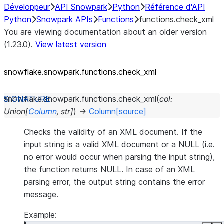
Développeur
API Snowpark
Python
Référence d'API
Python
Snowpark APIs
Functions
functions.check_xml
You are viewing documentation about an older version
(1.23.0).
View latest version
snowflake.snowpark.functions.check_
xml
snowflake.snowpark.functions.
check_xml
(
col
:
Union
[
Column
,
str
]
)
→
Column
[source]
Checks the validity of an XML document. If the
input string is a valid XML document or a NULL (i.e.
no error would occur when parsing the input string),
the function returns NULL. In case of an XML
parsing error, the output string contains the error
message.
Example: