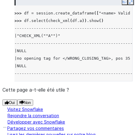
Copy
E
>>> 
df
=
session
.
create_dataframe
([
"<name> Valid 
>>> 
df
.
select
(
check_xml
(
df
.
a
))
.
show
()
--------------------------------------------------
|"CHECK_XML(""A"")"                               
--------------------------------------------------
|NULL                                             
|no opening tag for </WRONG_CLOSING_TAG>, pos 35  
|NULL                                             
--------------------------------------------------
Cette page a-t-elle été utile ?
Oui
Non
Visitez Snowflake
Rejoindre la conversation
Développer avec Snowflake
Partagez vos commentaires
Lisez les dernières nouvelles sur notre blog