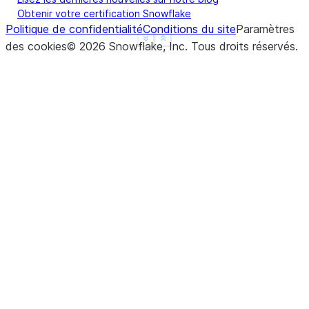
Obtenir votre certification Snowflake
Politique de confidentialité
Conditions du site
Paramètres
See more
Show less
des cookies
©
2026
Snowflake, Inc.
Tous droits réservés
.