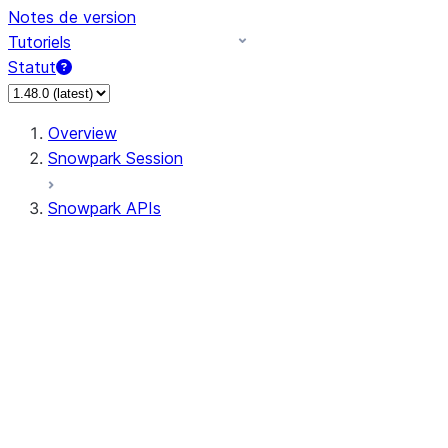
Notes de version
Tutoriels
Statut
Overview
Snowpark Session
Snowpark APIs
Input/Output
DataFrame
Column
Data Types