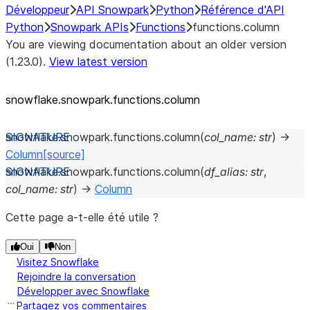
Développeur
API Snowpark
Python
Référence d'API
Python
Snowpark APIs
Functions
functions.column
You are viewing documentation about an older version
(1.23.0).
View latest version
snowflake.snowpark.functions.column
snowflake.snowpark.functions.
column
(
col_name
:
str
)
→
Column
[source]
snowflake.snowpark.functions.
column
(
df_alias
:
str
,
col_name
:
str
)
→
Column
Cette page a-t-elle été utile ?
Oui
Non
Visitez Snowflake
Rejoindre la conversation
Développer avec Snowflake
Partagez vos commentaires