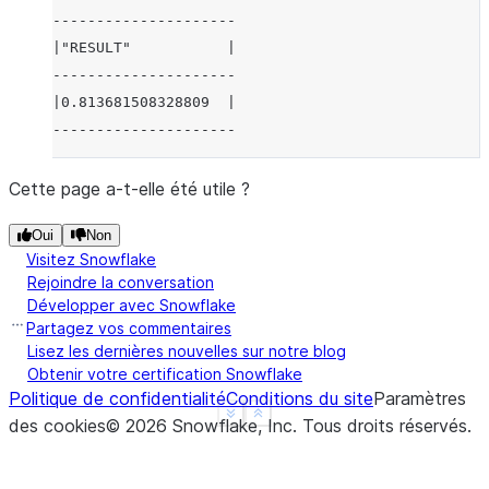
---------------------
|"RESULT"           |
---------------------
|0.813681508328809  |
---------------------
Cette page a-t-elle été utile ?
Oui
Non
Visitez Snowflake
Rejoindre la conversation
Développer avec Snowflake
Partagez vos commentaires
Lisez les dernières nouvelles sur notre blog
Obtenir votre certification Snowflake
Politique de confidentialité
Conditions du site
Paramètres
See more
Show less
des cookies
©
2026
Snowflake, Inc.
Tous droits réservés
.