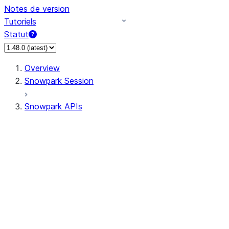
Notes de version
Tutoriels
Statut
Overview
Snowpark Session
Snowpark APIs
Input/Output
DataFrame
Column
Data Types