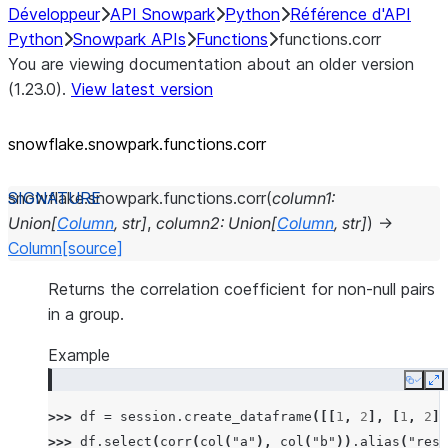
Développeur
API Snowpark
Python
Référence d'API
Python
Snowpark APIs
Functions
functions.corr
You are viewing documentation about an older version
(1.23.0).
View latest version
snowflake.snowpark.functions.corr
snowflake.snowpark.functions.
corr
(
column1
:
Union
[
Column
,
str
]
,
column2
:
Union
[
Column
,
str
]
)
→
Column
[source]
Returns the correlation coefficient for non-null pairs
in a group.
Example
Copy
E
>>> 
df
=
session
.
create_dataframe
([[
1
,
2
],
[
1
,
2
],
>>> 
df
.
select
(
corr
(
col
(
"a"
),
col
(
"b"
))
.
alias
(
"resu