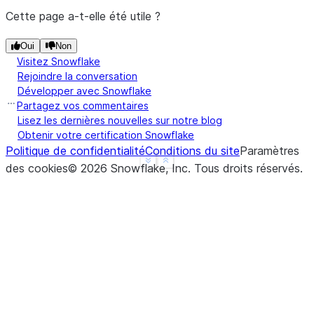
Cette page a-t-elle été utile ?
Oui
Non
Visitez Snowflake
Rejoindre la conversation
Développer avec Snowflake
Partagez vos commentaires
Lisez les dernières nouvelles sur notre blog
Obtenir votre certification Snowflake
Politique de confidentialité
Conditions du site
Paramètres
See more
Show less
des cookies
©
2026
Snowflake, Inc.
Tous droits réservés
.