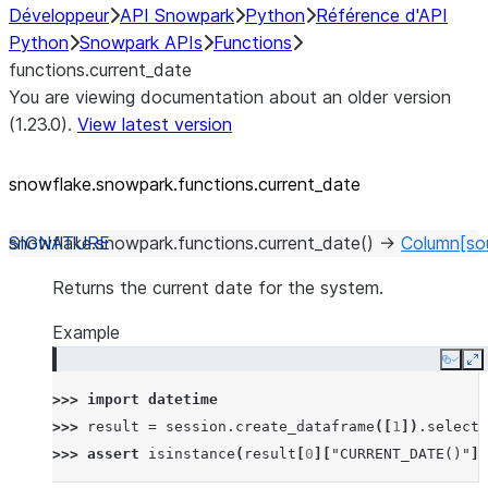
Développeur
API Snowpark
Python
Référence d'API
Python
Snowpark APIs
Functions
functions.current_date
You are viewing documentation about an older version
(1.23.0).
View latest version
snowflake.snowpark.functions.current_
date
snowflake.snowpark.functions.
current_date
(
)
→
Column
[so
Returns the current date for the system.
Example
Copy
E
>>> 
import
datetime
>>> 
result
=
session
.
create_dataframe
([
1
])
.
select
(
>>> 
assert
isinstance
(
result
[
0
][
"CURRENT_DATE()"
],