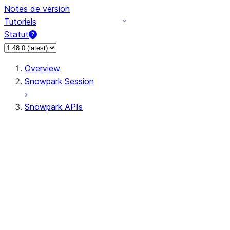
Notes de version
Tutoriels
Statut
Overview
Snowpark Session
Snowpark APIs
Input/Output
DataFrame
Column
Data Types