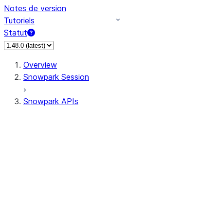
Notes de version
Tutoriels
Statut
Overview
Snowpark Session
Snowpark APIs
Input/Output
DataFrame
Column
Data Types