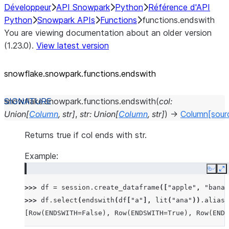
Développeur
API Snowpark
Python
Référence d'API
Python
Snowpark APIs
Functions
functions.endswith
You are viewing documentation about an older version
(1.23.0).
View latest version
snowflake.snowpark.functions.endswith
snowflake.snowpark.functions.
endswith
(
col
:
Union
[
Column
,
str
]
,
str
:
Union
[
Column
,
str
]
)
→
Column
[sour
Returns true if col ends with str.
Example:
Copy
E
>>> 
df
=
session
.
create_dataframe
([
"apple"
,
"banan
>>> 
df
.
select
(
endswith
(
df
[
"a"
],
lit
(
"ana"
))
.
alias
(
[Row(ENDSWITH=False), Row(ENDSWITH=True), Row(ENDS