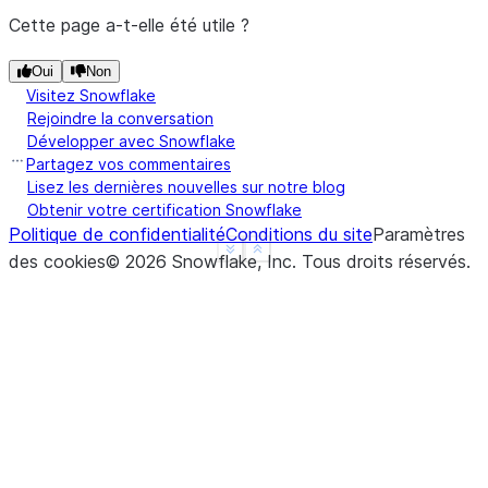
Cette page a-t-elle été utile ?
Oui
Non
Visitez Snowflake
Rejoindre la conversation
Développer avec Snowflake
Partagez vos commentaires
Lisez les dernières nouvelles sur notre blog
Obtenir votre certification Snowflake
Politique de confidentialité
Conditions du site
Paramètres
See more
Show less
des cookies
©
2026
Snowflake, Inc.
Tous droits réservés
.