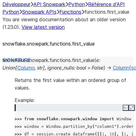
Développeur
API Snowpark
Python
Référence d'API
Python
Snowpark APIs
Functions
functions.first_value
You are viewing documentation about an older version
(1.23.0).
View latest version
snowflake.snowpark.functions.first_
value
snowflake.snowpark.functions.
first_value
(
e
:
Union
[
Column
,
str
]
,
ignore_nulls
:
bool
=
False
)
→
Column
[s
Returns the first value within an ordered group of
values.
Example:
Copy
E
>>> 
from
snowflake.snowpark.window
import
Window
>>> 
window
=
Window
.
partition_by
(
"column1"
)
.
order_
>>> 
df
=
session
.
create_dataframe
([[
1
,
10
],
[
1
,
11