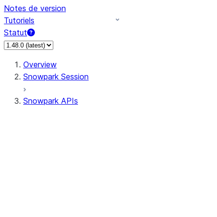
Notes de version
Tutoriels
Statut
Overview
Snowpark Session
Snowpark APIs
Input/Output
DataFrame
Column
Data Types