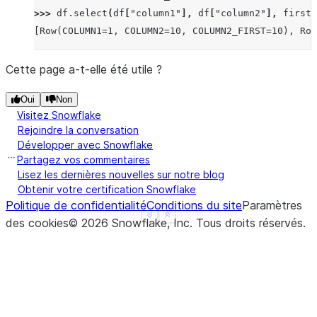
>>> 
df
.
select
(
df
[
"column1"
],
df
[
"column2"
],
first_
[Row(COLUMN1=1, COLUMN2=10, COLUMN2_FIRST=10), Row
Cette page a-t-elle été utile ?
Oui
Non
Visitez Snowflake
Rejoindre la conversation
Développer avec Snowflake
Partagez vos commentaires
Lisez les dernières nouvelles sur notre blog
Obtenir votre certification Snowflake
Politique de confidentialité
Conditions du site
Paramètres
See more
Show less
des cookies
©
2026
Snowflake, Inc.
Tous droits réservés
.