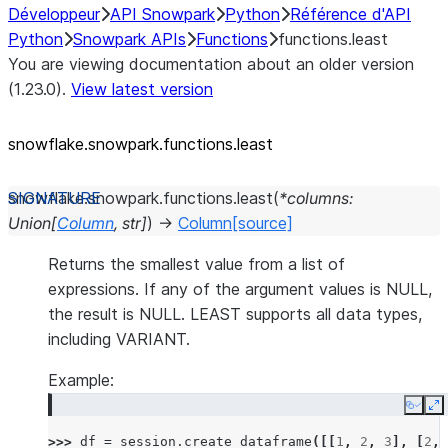
Développeur
API Snowpark
Python
Référence d'API
Python
Snowpark APIs
Functions
functions.least
You are viewing documentation about an older version
(1.23.0).
View latest version
snowflake.snowpark.functions.least
snowflake.snowpark.functions.
least
(
*
columns
:
Union
[
Column
,
str
]
)
→
Column
[source]
Returns the smallest value from a list of
expressions. If any of the argument values is NULL,
the result is NULL. LEAST supports all data types,
including VARIANT.
Example:
Copy
E
>>> 
df
=
session
.
create_dataframe
([[
1
,
2
,
3
],
[
2
,