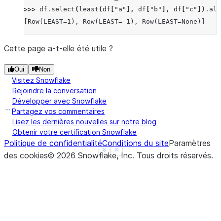
>>> 
df
.
select
(
least
(
df
[
"a"
],
df
[
"b"
],
df
[
"c"
])
.
ali
[Row(LEAST=1), Row(LEAST=-1), Row(LEAST=None)]
Cette page a-t-elle été utile ?
Oui
Non
Visitez Snowflake
Rejoindre la conversation
Développer avec Snowflake
Partagez vos commentaires
Lisez les dernières nouvelles sur notre blog
Obtenir votre certification Snowflake
Politique de confidentialité
Conditions du site
Paramètres
See more
Show less
des cookies
©
2026
Snowflake, Inc.
Tous droits réservés
.