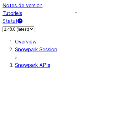
Notes de version
Tutoriels
Statut
Overview
Snowpark Session
Snowpark APIs
Input/Output
DataFrame
Column
Data Types