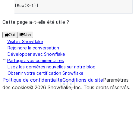
[Row(X=1)]
Cette page a-t-elle été utile ?
Oui
Non
Visitez Snowflake
Rejoindre la conversation
Développer avec Snowflake
Partagez vos commentaires
Lisez les dernières nouvelles sur notre blog
Obtenir votre certification Snowflake
Politique de confidentialité
Conditions du site
Paramètres
See more
Show less
des cookies
©
2026
Snowflake, Inc.
Tous droits réservés
.