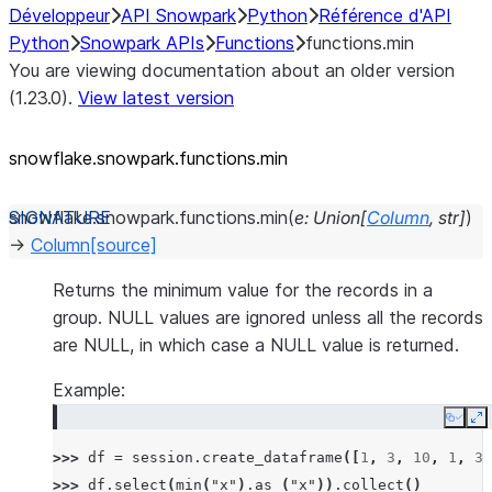
Développeur
API Snowpark
Python
Référence d'API
Python
Snowpark APIs
Functions
functions.min
You are viewing documentation about an older version
(1.23.0).
View latest version
snowflake.snowpark.functions.min
snowflake.snowpark.functions.
min
(
e
:
Union
[
Column
,
str
]
)
→
Column
[source]
Returns the minimum value for the records in a
group. NULL values are ignored unless all the records
are NULL, in which case a NULL value is returned.
Example:
Copy
E
>>> 
df
=
session
.
create_dataframe
([
1
,
3
,
10
,
1
,
3
]
>>> 
df
.
select
(
min
(
"x"
)
.
as_
(
"x"
))
.
collect
()