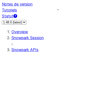
Notes de version
Tutoriels
Statut
Overview
Snowpark Session
Snowpark APIs
Input/Output
DataFrame
Column
Data Types