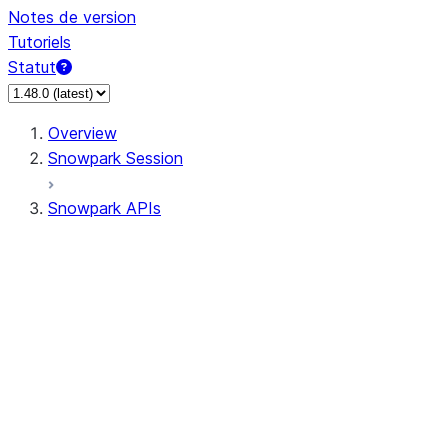
Notes de version
Tutoriels
Statut
Overview
Snowpark Session
Snowpark APIs
Input/Output
DataFrame
Column
Data Types