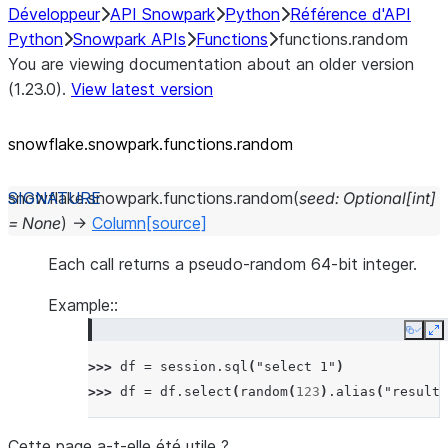
Développeur
API Snowpark
Python
Référence d'API
Python
Snowpark APIs
Functions
functions.random
You are viewing documentation about an older version
(1.23.0).
View latest version
snowflake.snowpark.functions.random
snowflake.snowpark.functions.
random
(
seed
:
Optional
[
int
]
=
None
)
→
Column
[source]
Each call returns a pseudo-random 64-bit integer.
Example::
Copy
E
>>> 
df
=
session
.
sql
(
"select 1"
)
>>> 
df
=
df
.
select
(
random
(
123
)
.
alias
(
"result"
Cette page a-t-elle été utile ?