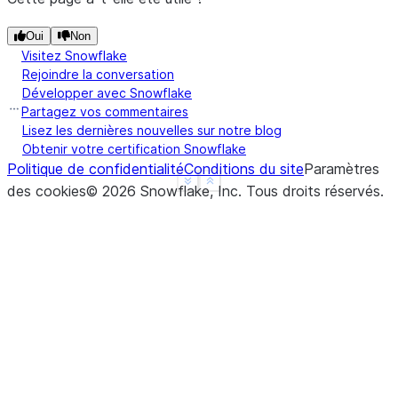
Oui
Non
Visitez Snowflake
Rejoindre la conversation
Développer avec Snowflake
Partagez vos commentaires
Lisez les dernières nouvelles sur notre blog
Obtenir votre certification Snowflake
Politique de confidentialité
Conditions du site
Paramètres
See more
Show less
des cookies
©
2026
Snowflake, Inc.
Tous droits réservés
.