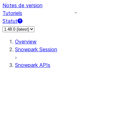
Notes de version
Tutoriels
Statut
Overview
Snowpark Session
Snowpark APIs
Input/Output
DataFrame
Column
Data Types