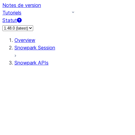
Notes de version
Tutoriels
Statut
Overview
Snowpark Session
Snowpark APIs
Input/Output
DataFrame
Column
Data Types