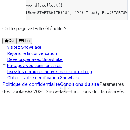
>>> 
df
.
collect
()
[Row(STARTSWITH("S", "P")=True), Row(STARTSWI
Cette page a-t-elle été utile ?
Oui
Non
Visitez Snowflake
Rejoindre la conversation
Développer avec Snowflake
Partagez vos commentaires
Lisez les dernières nouvelles sur notre blog
Obtenir votre certification Snowflake
Politique de confidentialité
Conditions du site
Paramètres
See more
Show less
des cookies
©
2026
Snowflake, Inc.
Tous droits réservés
.