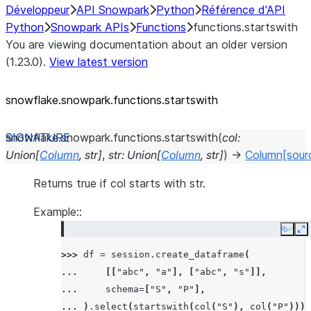
Développeur
API Snowpark
Python
Référence d'API
Python
Snowpark APIs
Functions
functions.startswith
You are viewing documentation about an older version
(1.23.0).
View latest version
snowflake.snowpark.functions.startswith
snowflake.snowpark.functions.
startswith
(
col
:
Union
[
Column
,
str
]
,
str
:
Union
[
Column
,
str
]
)
→
Column
[sour
Returns true if col starts with str.
Example::
Copy
E
>>> 
df
=
session
.
create_dataframe
(
... 
[[
"abc"
,
"a"
],
[
"abc"
,
"s"
]],
... 
schema
=
[
"S"
,
"P"
],
... 
)
.
select
(
startswith
(
col
(
"S"
),
col
(
"P"
)))