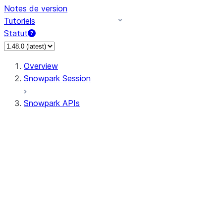
Notes de version
Tutoriels
Statut
Overview
Snowpark Session
Snowpark APIs
Input/Output
DataFrame
Column
Data Types