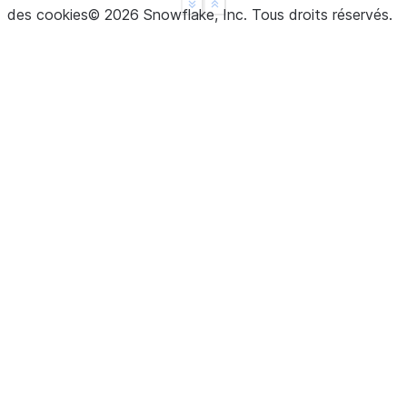
See more
Show less
des cookies
©
2026
Snowflake, Inc.
Tous droits réservés
.