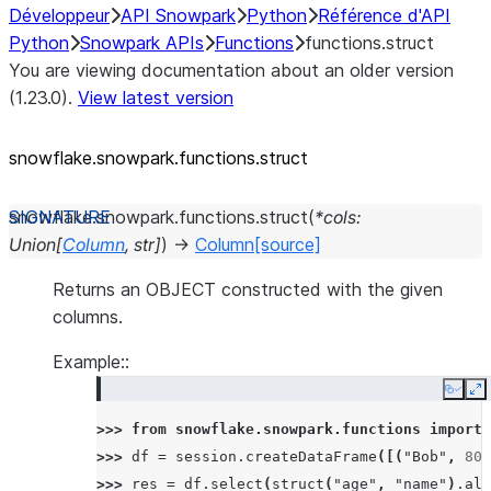
Développeur
API Snowpark
Python
Référence d'API
Python
Snowpark APIs
Functions
functions.struct
You are viewing documentation about an older version
(1.23.0).
View latest version
snowflake.snowpark.functions.struct
snowflake.snowpark.functions.
struct
(
*
cols
:
Union
[
Column
,
str
]
)
→
Column
[source]
Returns an OBJECT constructed with the given
columns.
Example::
Copy
E
>>> 
from
snowflake.snowpark.functions
import
>>> 
df
=
session
.
createDataFrame
([(
"Bob"
,
80
)
>>> 
res
=
df
.
select
(
struct
(
"age"
,
"name"
)
.
ali