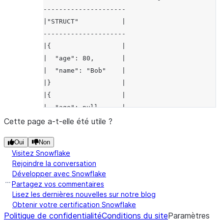
---------------------
|"STRUCT"           |
---------------------
|{                  |
|  "age": 80,       |
|  "name": "Bob"    |
|}                  |
|{                  |
|  "age": null,     |
|  "name": "Alice"  |
Cette page a-t-elle été utile ?
|}                  |
Oui
Non
---------------------
Visitez Snowflake
Rejoindre la conversation
Développer avec Snowflake
Partagez vos commentaires
Lisez les dernières nouvelles sur notre blog
Obtenir votre certification Snowflake
Politique de confidentialité
Conditions du site
Paramètres