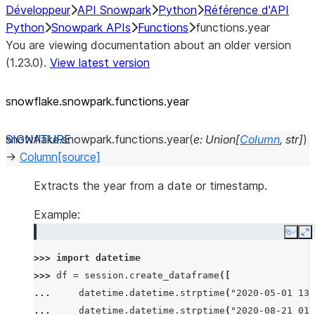
Développeur
API Snowpark
Python
Référence d'API
Python
Snowpark APIs
Functions
functions.year
You are viewing documentation about an older version
(1.23.0).
View latest version
snowflake.snowpark.functions.year
snowflake.snowpark.functions.
year
(
e
:
Union
[
Column
,
str
]
)
→
Column
[source]
Extracts the year from a date or timestamp.
Example:
Copy
E
>>> 
import
datetime
>>> 
df
=
session
.
create_dataframe
([
... 
datetime
.
datetime
.
strptime
(
"2020-05-01 13:
... 
datetime
.
datetime
.
strptime
(
"2020-08-21 01: