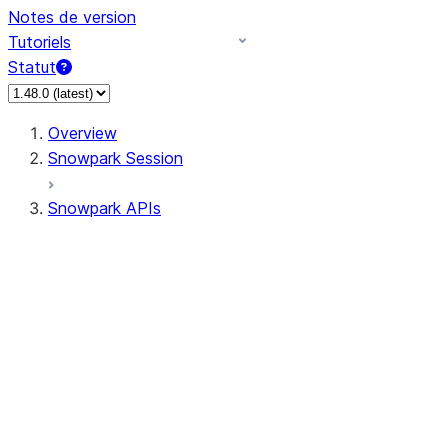
Notes de version
Tutoriels
Statut
Overview
Snowpark Session
Snowpark APIs
Input/Output
DataFrame
Column
Data Types