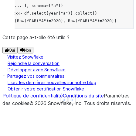
... 
],
schema
=
[
"a"
])
>>> 
df
.
select
(
year
(
"a"
))
.
collect
()
[Row(YEAR("A")=2020), Row(YEAR("A")=2020)]
Cette page a-t-elle été utile ?
Oui
Non
Visitez Snowflake
Rejoindre la conversation
Développer avec Snowflake
Partagez vos commentaires
Lisez les dernières nouvelles sur notre blog
Obtenir votre certification Snowflake
Politique de confidentialité
Conditions du site
Paramètres
See more
Show less
des cookies
©
2026
Snowflake, Inc.
Tous droits réservés
.