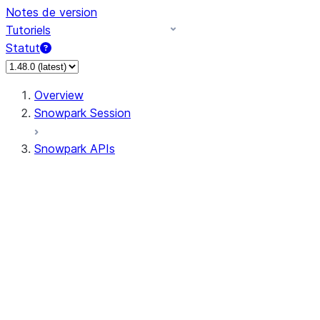
Notes de version
Tutoriels
Statut
Overview
Snowpark Session
Snowpark APIs
Input/Output
DataFrame
Column
Data Types