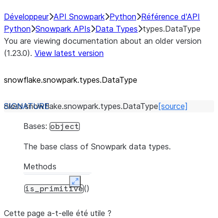
Développeur
API Snowpark
Python
Référence d'API
Python
Snowpark APIs
Data Types
types.DataType
You are viewing documentation about an older version
(1.23.0).
View latest version
snowflake.snowpark.types.DataType
class
snowflake.snowpark.types.
DataType
[source]
Bases:
object
The base class of Snowpark data types.
Methods
Expand
()
is_primitive
Cette page a-t-elle été utile ?