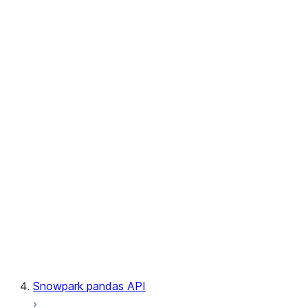
User-Defined Aggregate Functions
User-Defined Table Functions
Observability
Files
LINEAGE
Context
Exceptions
Testing
Snowpark pandas API