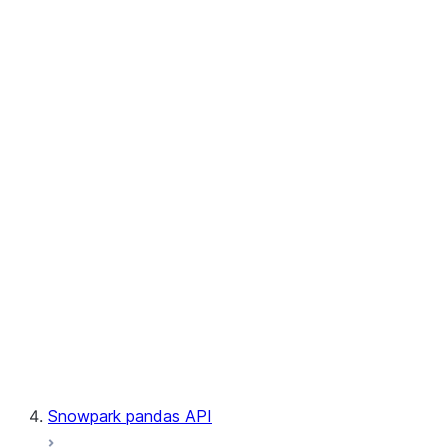
User-Defined Aggregate Functions
User-Defined Table Functions
Observability
Files
LINEAGE
Context
Exceptions
Testing
Snowpark pandas API