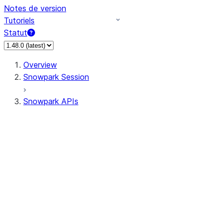
Notes de version
Tutoriels
Statut
Overview
Snowpark Session
Snowpark APIs
Input/Output
DataFrame
Column
Data Types