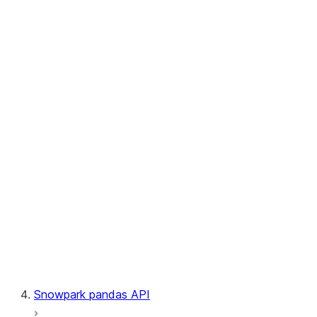
User-Defined Aggregate Functions
User-Defined Table Functions
Observability
Files
LINEAGE
Context
Exceptions
Testing
Snowpark pandas API