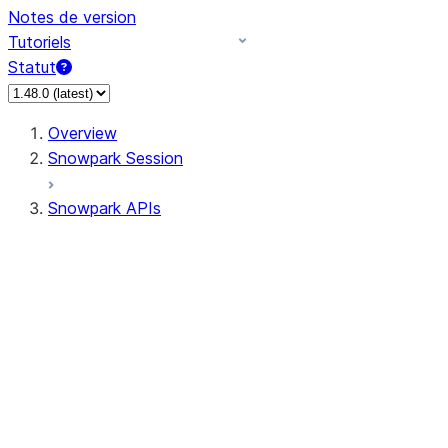
Notes de version
Tutoriels
Statut
Overview
Snowpark Session
Snowpark APIs
Input/Output
DataFrame
Column
Data Types