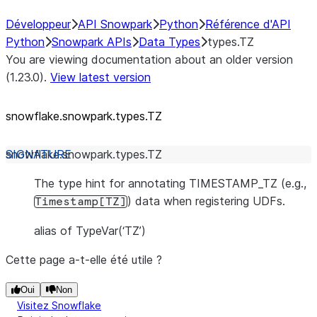
Développeur
API Snowpark
Python
Référence d'API
Python
Snowpark APIs
Data Types
types.TZ
You are viewing documentation about an older version
(1.23.0).
View latest version
snowflake.snowpark.types.TZ
snowflake.snowpark.types.
TZ
The type hint for annotating TIMESTAMP_TZ (e.g.,
) data when registering UDFs.
Timestamp[TZ]
alias of TypeVar(‘TZ’)
Cette page a-t-elle été utile ?
Oui
Non
Visitez Snowflake