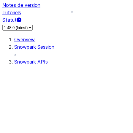
Notes de version
Tutoriels
Statut
Overview
Snowpark Session
Snowpark APIs
Input/Output
DataFrame
Column
Data Types