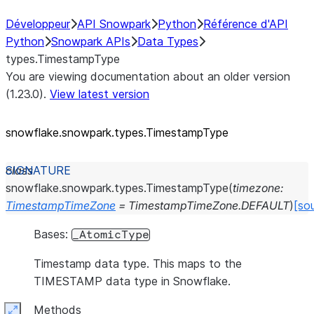
Développeur
API Snowpark
Python
Référence d'API
Python
Snowpark APIs
Data Types
types.TimestampType
You are viewing documentation about an older version
(1.23.0).
View latest version
snowflake.snowpark.types.TimestampType
class
snowflake.snowpark.types.
TimestampType
(
timezone
:
TimestampTimeZone
=
TimestampTimeZone.DEFAULT
)
[so
Bases:
_AtomicType
Timestamp data type. This maps to the
TIMESTAMP data type in Snowflake.
Methods