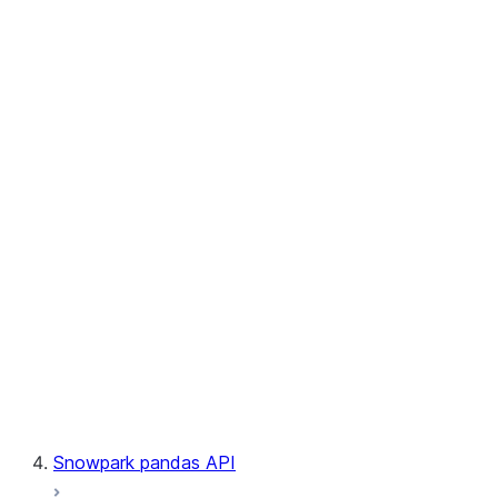
User-Defined Aggregate Functions
User-Defined Table Functions
Observability
Files
LINEAGE
Context
Exceptions
Testing
Snowpark pandas API