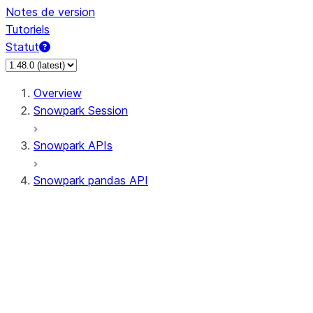
Notes de version
Tutoriels
Statut
Overview
Snowpark Session
Snowpark APIs
Snowpark pandas API
All supported APIs
Session
Input/Output