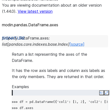
You are viewing documentation about an older version
(1.44.0).
View latest version
modin.pandas.DataFrame.axes
property
DataFrame.
axes
:
list
[
pandas.core.indexes.base.Index
]
[source]
Return a list representing the axes of the
DataFrame.
It has the row axis labels and column axis labels as
the only members. They are returned in that order.
Examples
Copy
E
>>> 
df
=
pd
.
DataFrame
({
'col1'
:
[
1
,
2
],
'col2'
:
[
3
,
>>> 
df
.
axes