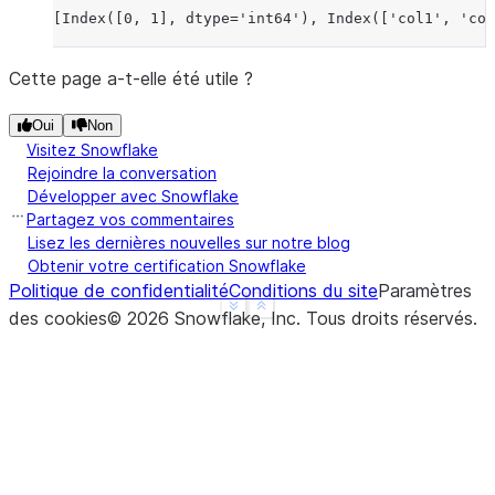
[Index([0, 1], dtype='int64'), Index(['col1', 'col
Cette page a-t-elle été utile ?
Oui
Non
Visitez Snowflake
Rejoindre la conversation
Développer avec Snowflake
Partagez vos commentaires
Lisez les dernières nouvelles sur notre blog
Obtenir votre certification Snowflake
Politique de confidentialité
Conditions du site
Paramètres
See more
Show less
des cookies
©
2026
Snowflake, Inc.
Tous droits réservés
.