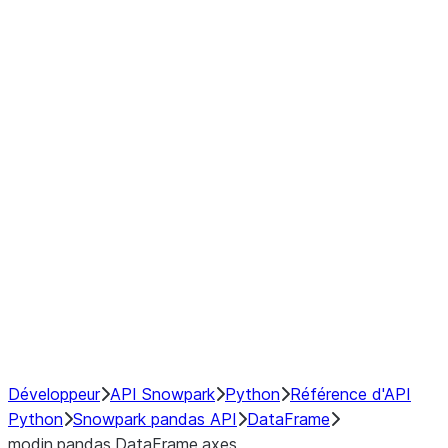
Window
GroupBy
Resampling
Interoperability with third party libraries
Hybrid Execution
NumPy Interoperability
Performance Recommendations
Développeur
API Snowpark
Python
Référence d'API
Python
Snowpark pandas API
DataFrame
modin.pandas.DataFrame.axes