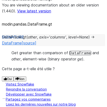
You are viewing documentation about an older version
(1.44.0).
View latest version
modin.pandas.DataFrame.gt
DataFrame.
gt
(
other
,
axis
=
'columns'
,
level
=
None
)
→
DataFrame
[source]
Get greater than comparison of
and
DataFrame
other
, element-wise (binary operator
ge
).
Cette page a-t-elle été utile ?
Oui
Non
Visitez Snowflake
Rejoindre la conversation
Développer avec Snowflake
Partagez vos commentaires
Lisez les dernières nouvelles sur notre blog