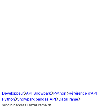
Window
GroupBy
Resampling
Interoperability with third party libraries
Hybrid Execution
NumPy Interoperability
Performance Recommendations
Développeur
API Snowpark
Python
Référence d'API
Python
Snowpark pandas API
DataFrame
modin.pandas.DataFrame.gt