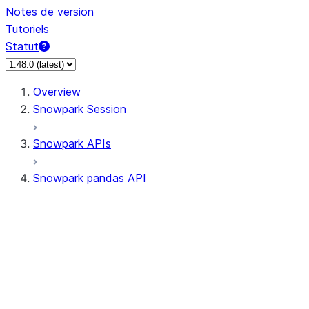
Notes de version
Tutoriels
Statut
Overview
Snowpark Session
Snowpark APIs
Snowpark pandas API
All supported APIs
Session
Input/Output