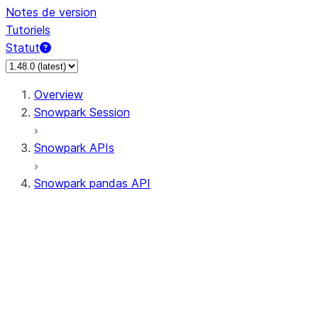
Notes de version
Tutoriels
Statut
Overview
Snowpark Session
Snowpark APIs
Snowpark pandas API
All supported APIs
Session
Input/Output