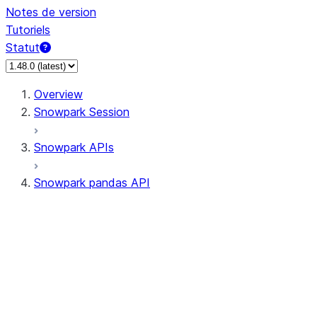
Notes de version
Tutoriels
Statut
Overview
Snowpark Session
Snowpark APIs
Snowpark pandas API
All supported APIs
Session
Input/Output