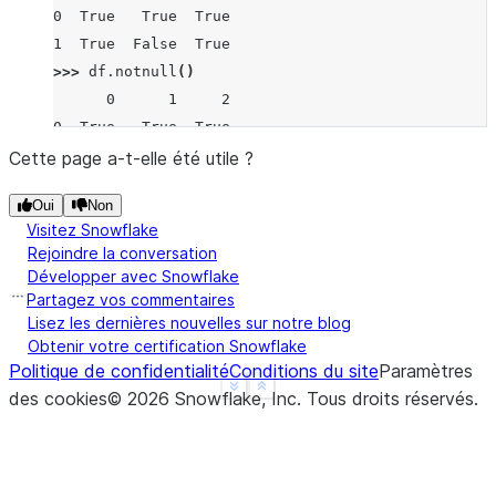
0  True   True  True
1  True  False  True
>>> 
df
.
notnull
()
      0      1     2
0  True   True  True
1  True  False  True
Cette page a-t-elle été utile ?
Oui
Non
Visitez Snowflake
Rejoindre la conversation
Développer avec Snowflake
Partagez vos commentaires
Lisez les dernières nouvelles sur notre blog
Obtenir votre certification Snowflake
Politique de confidentialité
Conditions du site
Paramètres
See more
Show less
des cookies
©
2026
Snowflake, Inc.
Tous droits réservés
.