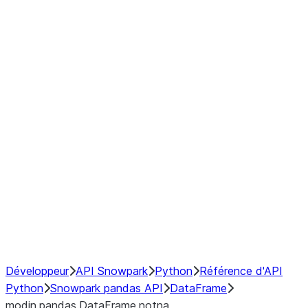
Window
GroupBy
Resampling
Interoperability with third party libraries
Hybrid Execution
NumPy Interoperability
Performance Recommendations
Développeur
API Snowpark
Python
Référence d'API
Python
Snowpark pandas API
DataFrame
modin.pandas.DataFrame.notna