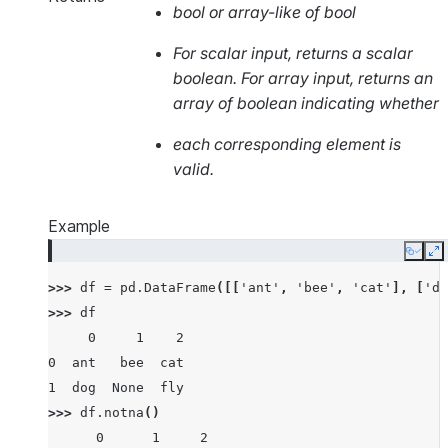
bool or array-like of bool
For scalar input, returns a scalar
boolean. For array input, returns an
array of boolean indicating whether
each corresponding element is
valid.
Example
Copy
E
>>> 
df
=
pd
.
DataFrame
([[
'ant'
,
'bee'
,
'cat'
],
[
'do
>>> 
df
     0     1    2
0  ant   bee  cat
1  dog  None  fly
>>> 
df
.
notna
()
      0      1     2