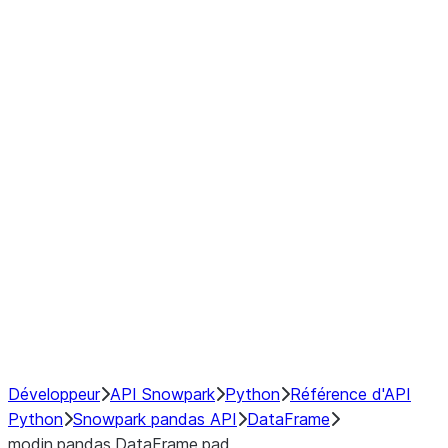
Window
GroupBy
Resampling
Interoperability with third party libraries
Hybrid Execution
NumPy Interoperability
Performance Recommendations
Développeur
API Snowpark
Python
Référence d'API
Python
Snowpark pandas API
DataFrame
modin.pandas.DataFrame.pad