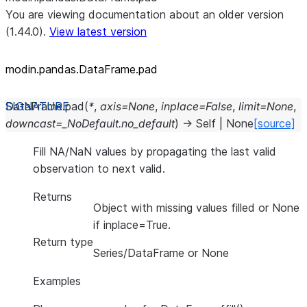
You are viewing documentation about an older version
(1.44.0).
View latest version
modin.pandas.DataFrame.pad
DataFrame.
pad
(
*
,
axis
=
None
,
inplace
=
False
,
limit
=
None
,
downcast
=
_NoDefault.no_default
)
→
Self
|
None
[source]
Fill NA/NaN values by propagating the last valid
observation to next valid.
Returns
Object with missing values filled or None
if inplace=True.
Return type
Series/DataFrame or None
Examples