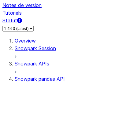
Notes de version
Tutoriels
Statut
Overview
Snowpark Session
Snowpark APIs
Snowpark pandas API
All supported APIs
Session
Input/Output