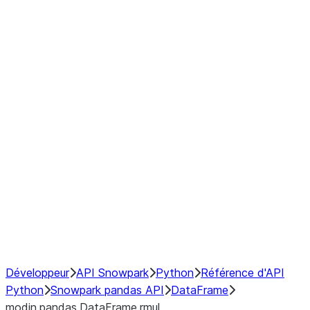
Window
GroupBy
Resampling
Interoperability with third party libraries
Hybrid Execution
NumPy Interoperability
Performance Recommendations
Développeur
API Snowpark
Python
Référence d'API
Python
Snowpark pandas API
DataFrame
modin.pandas.DataFrame.rmul