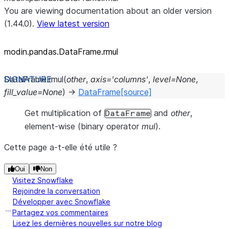
You are viewing documentation about an older version
(1.44.0).
View latest version
modin.pandas.DataFrame.rmul
DataFrame.
rmul
(
other
,
axis
=
'columns'
,
level
=
None
,
fill_value
=
None
)
→
DataFrame
[source]
Get multiplication of
and
other
,
DataFrame
element-wise (binary operator
mul
).
Cette page a-t-elle été utile ?
Oui
Non
Visitez Snowflake
Rejoindre la conversation
Développer avec Snowflake
Partagez vos commentaires
Lisez les dernières nouvelles sur notre blog