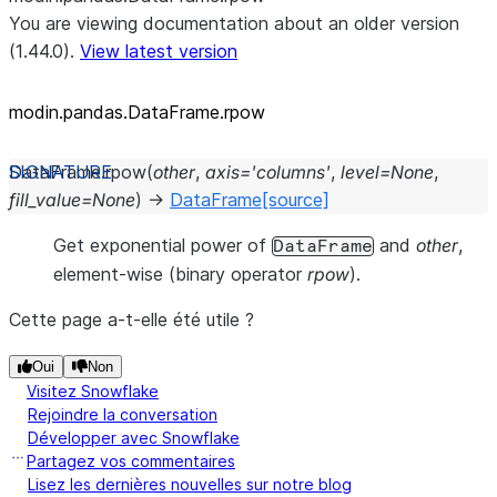
You are viewing documentation about an older version
(1.44.0).
View latest version
modin.pandas.DataFrame.rpow
DataFrame.
rpow
(
other
,
axis
=
'columns'
,
level
=
None
,
fill_value
=
None
)
→
DataFrame
[source]
Get exponential power of
and
other
,
DataFrame
element-wise (binary operator
rpow
).
Cette page a-t-elle été utile ?
Oui
Non
Visitez Snowflake
Rejoindre la conversation
Développer avec Snowflake
Partagez vos commentaires
Lisez les dernières nouvelles sur notre blog