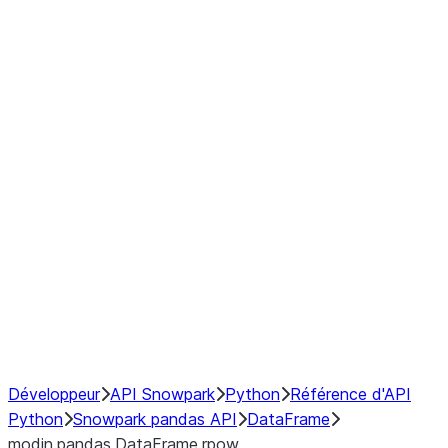
Window
GroupBy
Resampling
Interoperability with third party libraries
Hybrid Execution
NumPy Interoperability
Performance Recommendations
Développeur
API Snowpark
Python
Référence d'API
Python
Snowpark pandas API
DataFrame
modin.pandas.DataFrame.rpow