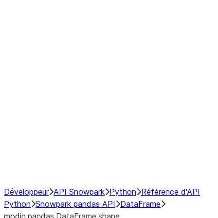
Window
GroupBy
Resampling
Interoperability with third party libraries
Hybrid Execution
NumPy Interoperability
Performance Recommendations
Développeur
API Snowpark
Python
Référence d'API
Python
Snowpark pandas API
DataFrame
modin.pandas.DataFrame.shape