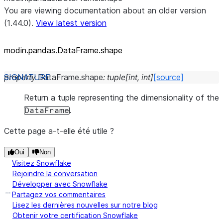
You are viewing documentation about an older version
(1.44.0).
View latest version
modin.pandas.DataFrame.shape
property
DataFrame.
shape
:
tuple
[
int
,
int
]
[source]
Return a tuple representing the dimensionality of the
.
DataFrame
Cette page a-t-elle été utile ?
Oui
Non
Visitez Snowflake
Rejoindre la conversation
Développer avec Snowflake
Partagez vos commentaires
Lisez les dernières nouvelles sur notre blog
Obtenir votre certification Snowflake