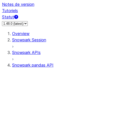
Notes de version
Tutoriels
Statut
Overview
Snowpark Session
Snowpark APIs
Snowpark pandas API
All supported APIs
Session
Input/Output