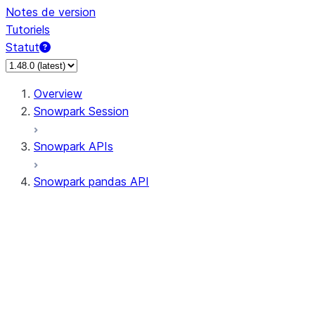
Notes de version
Tutoriels
Statut
Overview
Snowpark Session
Snowpark APIs
Snowpark pandas API
All supported APIs
Session
Input/Output